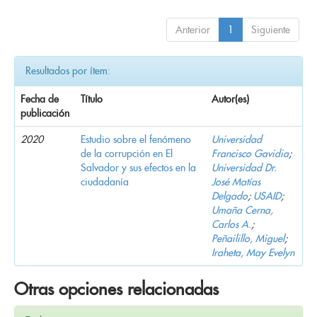
Anterior
1
Siguiente
Resultados por ítem:
Fecha de
Título
Autor(es)
publicación
2020
Estudio sobre el fenómeno
Universidad
de la corrupción en El
Francisco Gavidia
;
Salvador y sus efectos en la
Universidad Dr.
ciudadanía
José Matías
Delgado
;
USAID
;
Umaña Cerna,
Carlos A.
;
Peñailillo, Miguel
;
Iraheta, May Evelyn
Otras opciones relacionadas