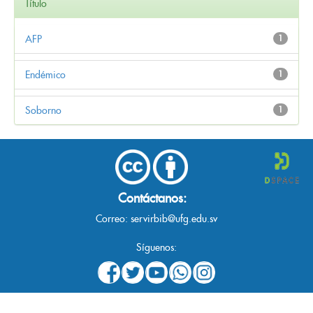
Título
AFP
1
Endémico
1
Soborno
1
Contáctanos:
Correo:
servirbib@ufg.edu.sv
Síguenos: