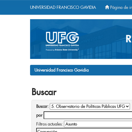
UNIVERSIDAD FRANCISCO GAVIDIA
Página de in
Skip
navigation
Universidad Francisco Gavidia
Buscar
Buscar:
por
Filtros actuales: