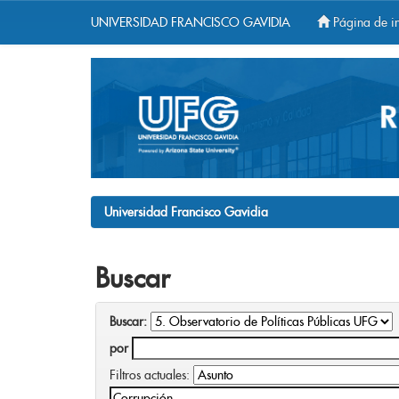
UNIVERSIDAD FRANCISCO GAVIDIA
Página de in
Skip
navigation
Universidad Francisco Gavidia
Buscar
Buscar:
por
Filtros actuales: