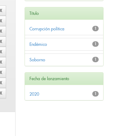
Título
Corrupción política
1
Endémico
1
Soborno
1
Fecha de lanzamiento
2020
1