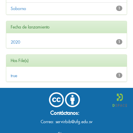
Soborno
1
Fecha de lanzamiento
2020
1
Has File(s)
true
1
Contáctanos:
Correo:
servirbib@ufg.edu.sv