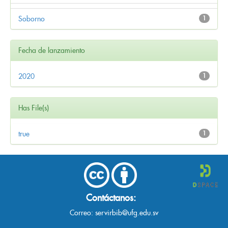
Soborno
1
Fecha de lanzamiento
2020
1
Has File(s)
true
1
Contáctanos:
Correo:
servirbib@ufg.edu.sv