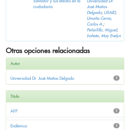
Salvador y sus efectos en la
Universidad Dr.
ciudadanía
José Matías
Delgado
;
USAID
;
Umaña Cerna,
Carlos A.
;
Peñailillo, Miguel
;
Iraheta, May Evelyn
Otras opciones relacionadas
Autor
Universidad Dr. José Matías Delgado
1
Título
AFP
1
Endémico
1