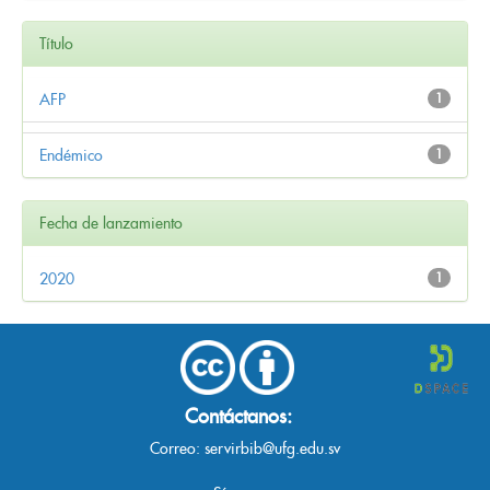
Título
AFP
1
Endémico
1
Fecha de lanzamiento
2020
1
Contáctanos:
Correo:
servirbib@ufg.edu.sv