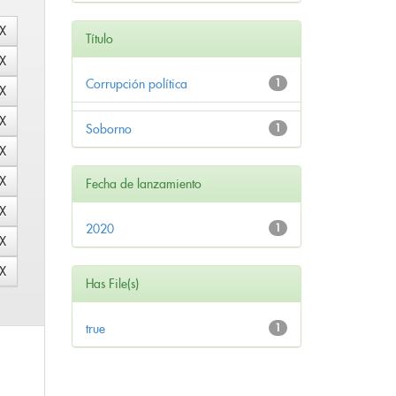
Título
Corrupción política
1
Soborno
1
Fecha de lanzamiento
2020
1
Has File(s)
true
1