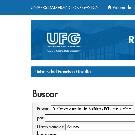
UNIVERSIDAD FRANCISCO GAVIDIA
Página de in
Skip
navigation
Universidad Francisco Gavidia
Buscar
Buscar:
por
Filtros actuales: