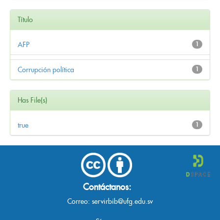
Título
AFP
1
Corrupción política
1
Has File(s)
true
1
Contáctanos:
Correo:
servirbib@ufg.edu.sv