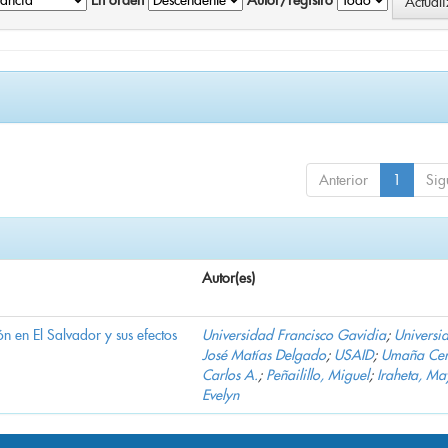
En orden
Autor/registro
Anterior
1
Sig
Autor(es)
n en El Salvador y sus efectos
Universidad Francisco Gavidia
;
Universi
José Matías Delgado
;
USAID
;
Umaña Cer
Carlos A.
;
Peñailillo, Miguel
;
Iraheta, Ma
Evelyn