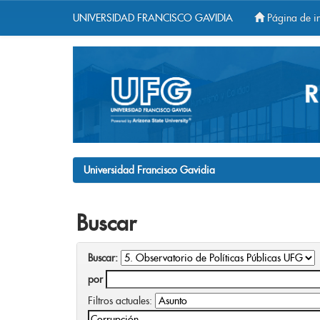
UNIVERSIDAD FRANCISCO GAVIDIA
Página de in
Skip
navigation
Universidad Francisco Gavidia
Buscar
Buscar:
por
Filtros actuales: