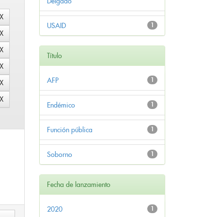
Delgado
USAID
1
Título
AFP
1
Endémico
1
Función pública
1
Soborno
1
Fecha de lanzamiento
2020
1