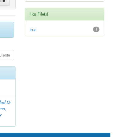
Has File(s)
true
1
uiente
dad Dr.
na,
y