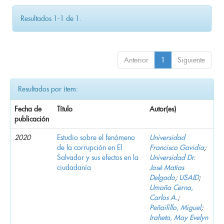
Resultados 1-1 de 1.
Anterior
1
Siguiente
Resultados por ítem:
Fecha de
Título
Autor(es)
publicación
2020
Estudio sobre el fenómeno
Universidad
de la corrupción en El
Francisco Gavidia
;
Salvador y sus efectos en la
Universidad Dr.
ciudadanía
José Matías
Delgado
;
USAID
;
Umaña Cerna,
Carlos A.
;
Peñailillo, Miguel
;
Iraheta, May Evelyn