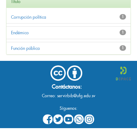
Título
Corrupción política
1
Endémico
1
Función pública
1
Contáctanos:
Correo:
servirbib@ufg.edu.sv
Síguenos: