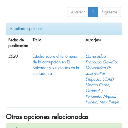
Anterior
1
Siguiente
Resultados por ítem:
Fecha de
Título
Autor(es)
publicación
2020
Estudio sobre el fenómeno
Universidad
de la corrupción en El
Francisco Gavidia
;
Salvador y sus efectos en la
Universidad Dr.
ciudadanía
José Matías
Delgado
;
USAID
;
Umaña Cerna,
Carlos A.
;
Peñailillo, Miguel
;
Iraheta, May Evelyn
Otras opciones relacionadas