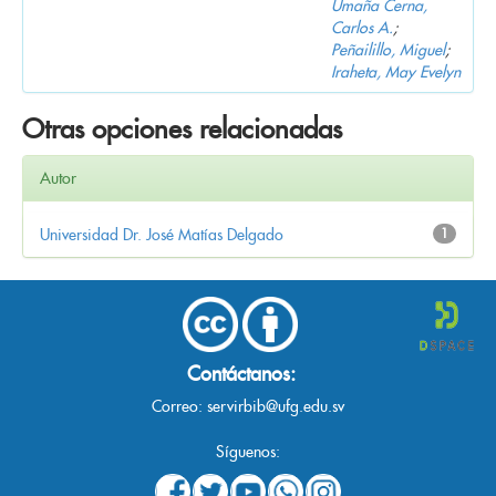
Umaña Cerna,
Carlos A.
;
Peñailillo, Miguel
;
Iraheta, May Evelyn
Otras opciones relacionadas
Autor
Universidad Dr. José Matías Delgado
1
Contáctanos:
Correo:
servirbib@ufg.edu.sv
Síguenos: