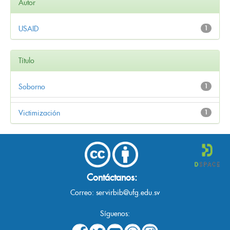
Autor
USAID
1
Título
Soborno
1
Victimización
1
Contáctanos:
Correo:
servirbib@ufg.edu.sv
Síguenos: