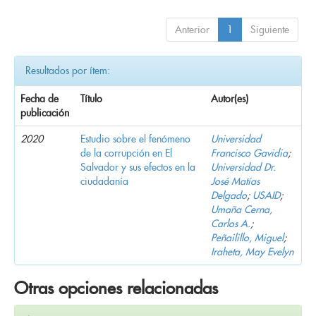
Anterior
1
Siguiente
Resultados por ítem:
Fecha de
Título
Autor(es)
publicación
2020
Estudio sobre el fenómeno
Universidad
de la corrupción en El
Francisco Gavidia
;
Salvador y sus efectos en la
Universidad Dr.
ciudadanía
José Matías
Delgado
;
USAID
;
Umaña Cerna,
Carlos A.
;
Peñailillo, Miguel
;
Iraheta, May Evelyn
Otras opciones relacionadas