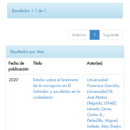
Resultados 1-1 de 1.
Anterior
1
Siguiente
Resultados por ítem:
Fecha de
Título
Autor(es)
publicación
2020
Estudio sobre el fenómeno
Universidad
de la corrupción en El
Francisco Gavidia
;
Salvador y sus efectos en la
Universidad Dr.
ciudadanía
José Matías
Delgado
;
USAID
;
Umaña Cerna,
Carlos A.
;
Peñailillo, Miguel
;
Iraheta, May Evelyn