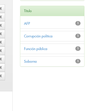
Título
AFP
1
Corrupción política
1
Función pública
1
Soborno
1