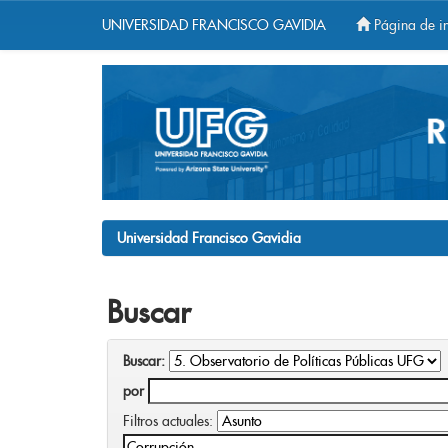
UNIVERSIDAD FRANCISCO GAVIDIA
Página de in
Skip
navigation
Universidad Francisco Gavidia
Buscar
Buscar:
por
Filtros actuales: