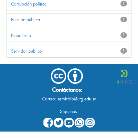
Corrupción política
1
Función pública
1
Nepotismo
1
Servidor público
1
Contáctanos:
Correo:
servirbib@ufg.edu.sv
Síguenos: