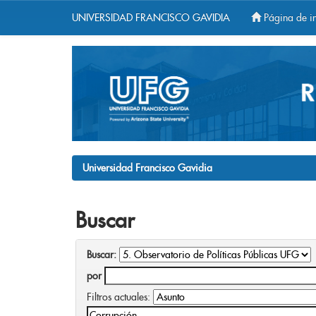
UNIVERSIDAD FRANCISCO GAVIDIA
Página de in
Skip
navigation
Universidad Francisco Gavidia
Buscar
Buscar:
por
Filtros actuales: