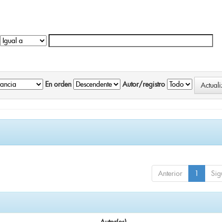
En orden
Autor/registro
Anterior
1
Sig