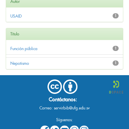
Autor
USAID
1
Título
Función pública
1
Nepotismo
1
Contáctanos:
Correo:
servirbib@ufg.edu.sv
Síguenos: