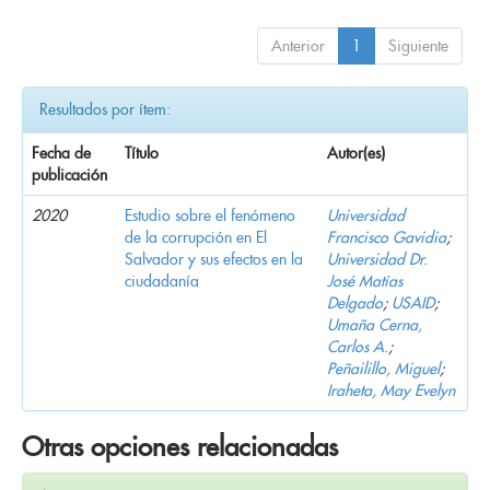
Anterior
1
Siguiente
Resultados por ítem:
Fecha de
Título
Autor(es)
publicación
2020
Estudio sobre el fenómeno
Universidad
de la corrupción en El
Francisco Gavidia
;
Salvador y sus efectos en la
Universidad Dr.
ciudadanía
José Matías
Delgado
;
USAID
;
Umaña Cerna,
Carlos A.
;
Peñailillo, Miguel
;
Iraheta, May Evelyn
Otras opciones relacionadas