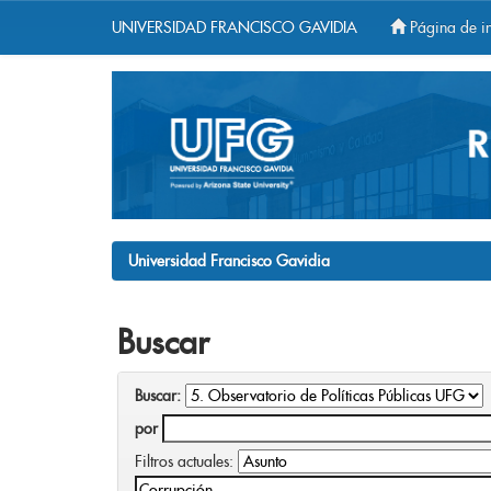
UNIVERSIDAD FRANCISCO GAVIDIA
Página de in
Skip
navigation
Universidad Francisco Gavidia
Buscar
Buscar:
por
Filtros actuales: