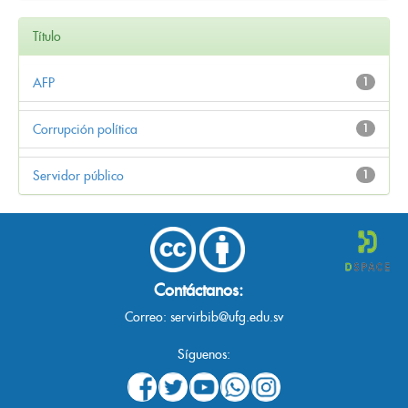
Título
AFP
1
Corrupción política
1
Servidor público
1
Contáctanos:
Correo:
servirbib@ufg.edu.sv
Síguenos: