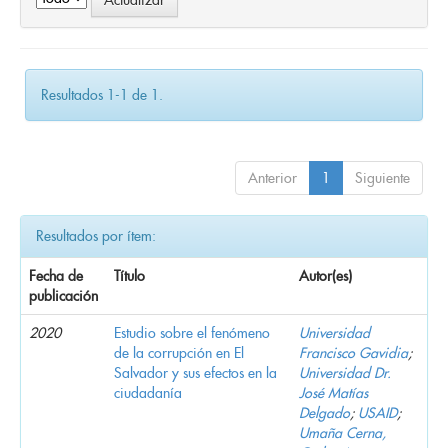
Resultados 1-1 de 1.
Anterior
1
Siguiente
Resultados por ítem:
Fecha de
Título
Autor(es)
publicación
2020
Estudio sobre el fenómeno
Universidad
de la corrupción en El
Francisco Gavidia
;
Salvador y sus efectos en la
Universidad Dr.
ciudadanía
José Matías
Delgado
;
USAID
;
Umaña Cerna,