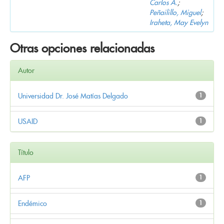
Carlos A.
;
Peñailillo, Miguel
;
Iraheta, May Evelyn
Otras opciones relacionadas
Autor
Universidad Dr. José Matías Delgado
1
USAID
1
Título
AFP
1
Endémico
1