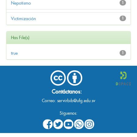
Nepotismo
1
Victimización
1
Has File(s)
true
1
Contáctanos:
Correo:
servirbib@ufg.edu.sv
Síguenos: