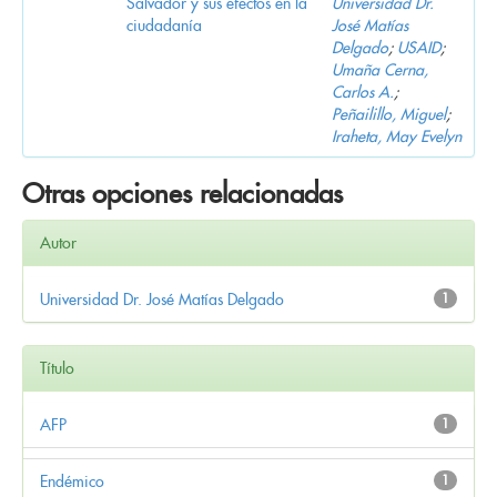
Salvador y sus efectos en la
Universidad Dr.
ciudadanía
José Matías
Delgado
;
USAID
;
Umaña Cerna,
Carlos A.
;
Peñailillo, Miguel
;
Iraheta, May Evelyn
Otras opciones relacionadas
Autor
Universidad Dr. José Matías Delgado
1
Título
AFP
1
Endémico
1