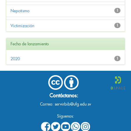
Nepotismo
1
Victimización
1
Fecha de lanzamiento
2020
1
Contáctanos:
Correo:
servirbib@ufg.edu.sv
Síguenos: