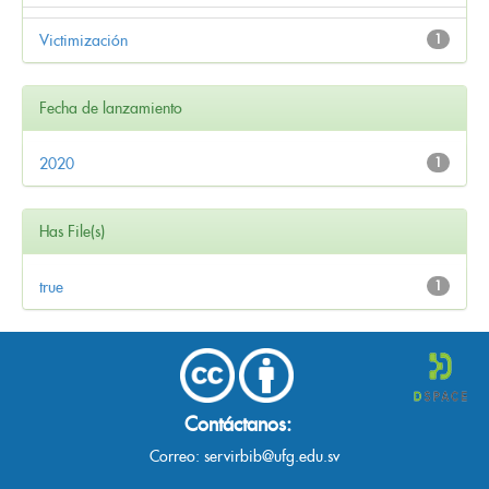
Victimización
1
Fecha de lanzamiento
2020
1
Has File(s)
true
1
Contáctanos:
Correo:
servirbib@ufg.edu.sv