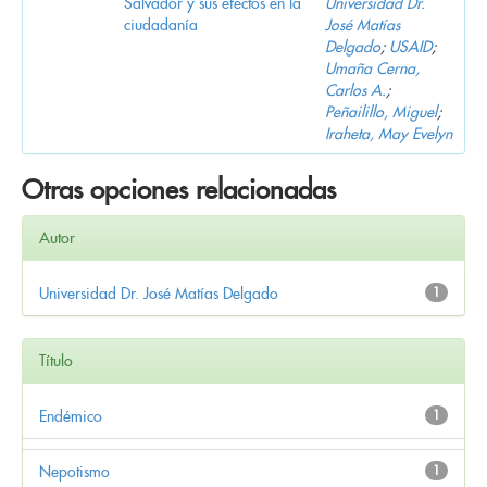
Salvador y sus efectos en la
Universidad Dr.
ciudadanía
José Matías
Delgado
;
USAID
;
Umaña Cerna,
Carlos A.
;
Peñailillo, Miguel
;
Iraheta, May Evelyn
Otras opciones relacionadas
Autor
Universidad Dr. José Matías Delgado
1
Título
Endémico
1
Nepotismo
1