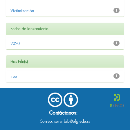
Victimización
1
Fecha de lanzamiento
2020
1
Has File(s)
true
1
Contáctanos:
Correo:
servirbib@ufg.edu.sv