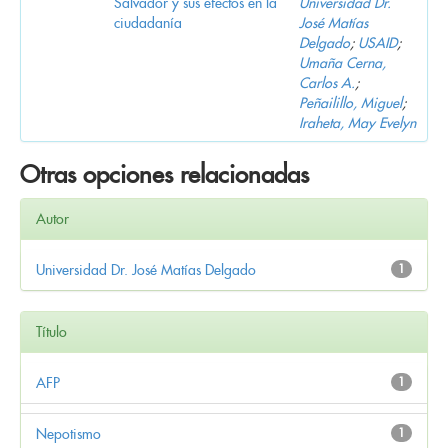
Salvador y sus efectos en la
Universidad Dr.
ciudadanía
José Matías
Delgado
;
USAID
;
Umaña Cerna,
Carlos A.
;
Peñailillo, Miguel
;
Iraheta, May Evelyn
Otras opciones relacionadas
Autor
Universidad Dr. José Matías Delgado
1
Título
AFP
1
Nepotismo
1