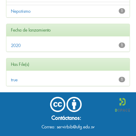
Nepotismo
1
Fecha de lanzamiento
2020
1
Has File(s)
true
1
Contáctanos:
Correo:
servirbib@ufg.edu.sv