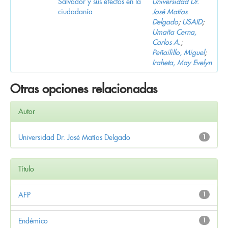
Salvador y sus efectos en la
Universidad Dr.
ciudadanía
José Matías
Delgado
;
USAID
;
Umaña Cerna,
Carlos A.
;
Peñailillo, Miguel
;
Iraheta, May Evelyn
Otras opciones relacionadas
Autor
Universidad Dr. José Matías Delgado
1
Título
AFP
1
Endémico
1