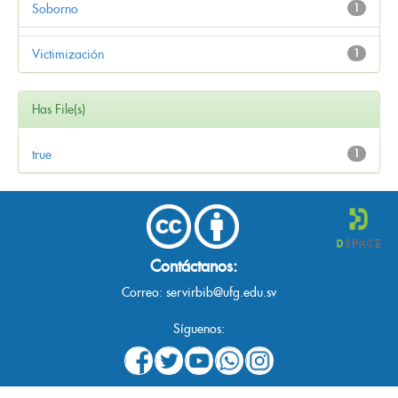
Soborno
1
Victimización
1
Has File(s)
true
1
Contáctanos:
Correo:
servirbib@ufg.edu.sv
Síguenos: