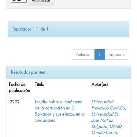
Resultados 1-1 de 1.
Anterior
1
Siguiente
Resultados por ítem:
Fecha de
Título
Autor(es)
publicación
2020
Estudio sobre el fenómeno
Universidad
de la corrupción en El
Francisco Gavidia
;
Salvador y sus efectos en la
Universidad Dr.
ciudadanía
José Matías
Delgado
;
USAID
;
Umaña Cerna,