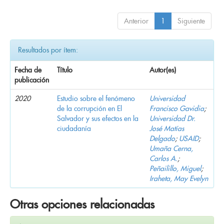
Anterior
1
Siguiente
Resultados por ítem:
Fecha de
Título
Autor(es)
publicación
2020
Estudio sobre el fenómeno
Universidad
de la corrupción en El
Francisco Gavidia
;
Salvador y sus efectos en la
Universidad Dr.
ciudadanía
José Matías
Delgado
;
USAID
;
Umaña Cerna,
Carlos A.
;
Peñailillo, Miguel
;
Iraheta, May Evelyn
Otras opciones relacionadas