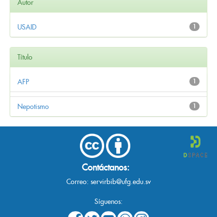
Autor
USAID
1
Título
AFP
1
Nepotismo
1
Contáctanos:
Correo:
servirbib@ufg.edu.sv
Síguenos: