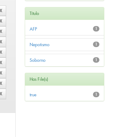
Título
AFP
1
Nepotismo
1
Soborno
1
Has File(s)
true
1