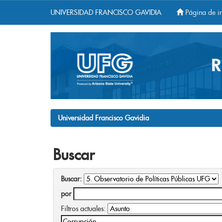
UNIVERSIDAD FRANCISCO GAVIDIA
Página de in
Skip
navigation
Universidad Francisco Gavidia
Buscar
Buscar:
por
Filtros actuales: