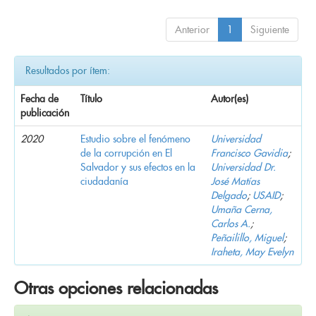
Anterior
1
Siguiente
Resultados por ítem:
Fecha de
Título
Autor(es)
publicación
2020
Estudio sobre el fenómeno
Universidad
de la corrupción en El
Francisco Gavidia
;
Salvador y sus efectos en la
Universidad Dr.
ciudadanía
José Matías
Delgado
;
USAID
;
Umaña Cerna,
Carlos A.
;
Peñailillo, Miguel
;
Iraheta, May Evelyn
Otras opciones relacionadas