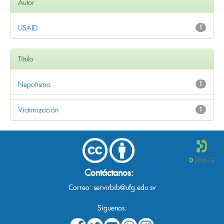
Autor
USAID
1
Título
Nepotismo
1
Victimización
1
Contáctanos:
Correo:
servirbib@ufg.edu.sv
Síguenos: