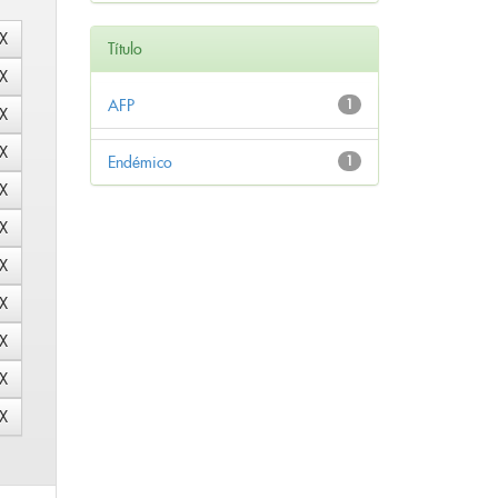
Título
AFP
1
Endémico
1