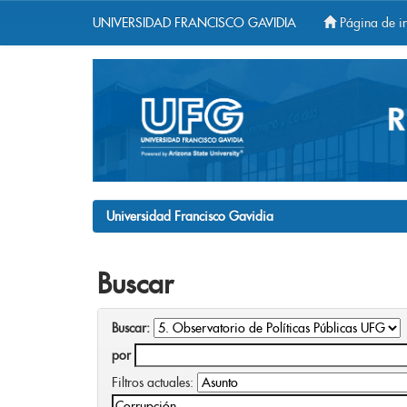
UNIVERSIDAD FRANCISCO GAVIDIA
Página de in
Skip
navigation
Universidad Francisco Gavidia
Buscar
Buscar:
por
Filtros actuales: