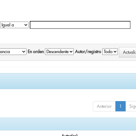
En orden
Autor/registro
Anterior
1
Sig