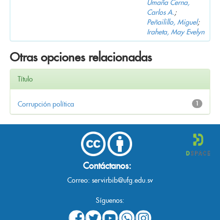
Umaña Cerna,
Carlos A.
;
Peñailillo, Miguel
;
Iraheta, May Evelyn
Otras opciones relacionadas
Título
Corrupción política
1
Contáctanos:
Correo:
servirbib@ufg.edu.sv
Síguenos: