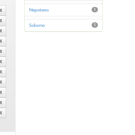
Nepotismo
1
Soborno
1