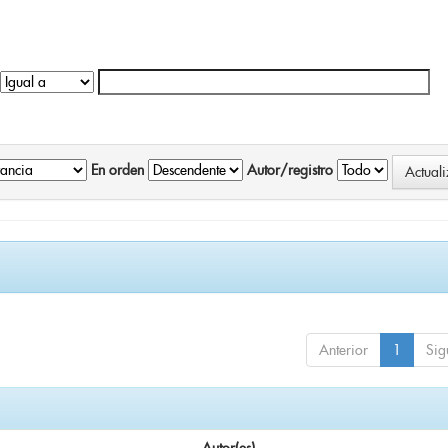
En orden
Autor/registro
Anterior
1
Sig