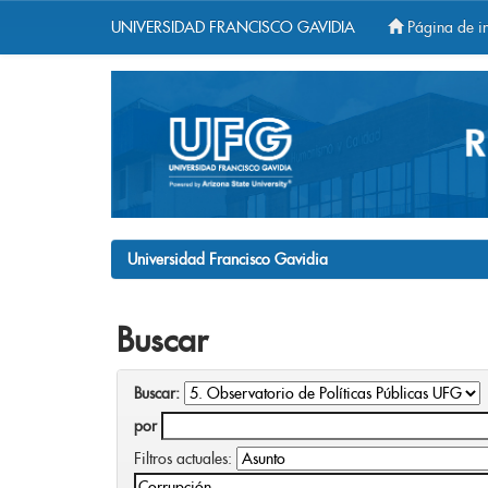
UNIVERSIDAD FRANCISCO GAVIDIA
Página de in
Skip
navigation
Universidad Francisco Gavidia
Buscar
Buscar:
por
Filtros actuales: