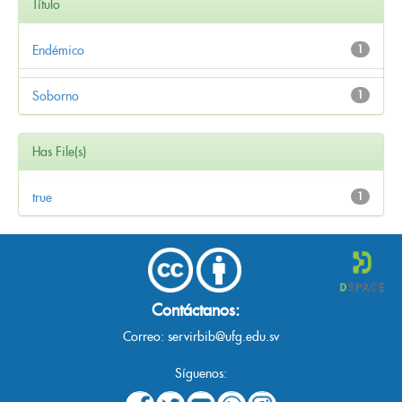
Título
Endémico
1
Soborno
1
Has File(s)
true
1
Contáctanos:
Correo:
servirbib@ufg.edu.sv
Síguenos: