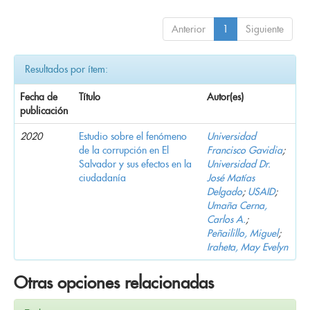
Anterior
1
Siguiente
Resultados por ítem:
Fecha de
Título
Autor(es)
publicación
2020
Estudio sobre el fenómeno
Universidad
de la corrupción en El
Francisco Gavidia
;
Salvador y sus efectos en la
Universidad Dr.
ciudadanía
José Matías
Delgado
;
USAID
;
Umaña Cerna,
Carlos A.
;
Peñailillo, Miguel
;
Iraheta, May Evelyn
Otras opciones relacionadas