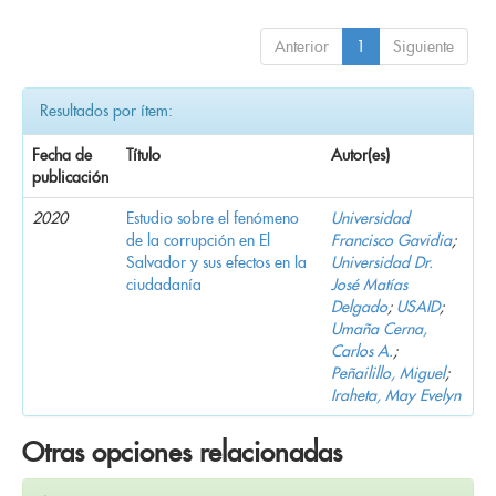
Anterior
1
Siguiente
Resultados por ítem:
Fecha de
Título
Autor(es)
publicación
2020
Estudio sobre el fenómeno
Universidad
de la corrupción en El
Francisco Gavidia
;
Salvador y sus efectos en la
Universidad Dr.
ciudadanía
José Matías
Delgado
;
USAID
;
Umaña Cerna,
Carlos A.
;
Peñailillo, Miguel
;
Iraheta, May Evelyn
Otras opciones relacionadas