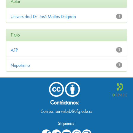
Autor
Universidad Dr. José Matías Delgado
1
Título
AFP
1
Nepotismo
1
Contáctanos:
Correo:
servirbib@ufg.edu.sv
Síguenos: