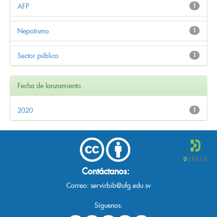
AFP
1
Nepotismo
1
Sector público
1
Fecha de lanzamiento
2020
1
Contáctanos:
Correo:
servirbib@ufg.edu.sv
Síguenos: