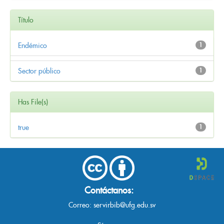
Título
Endémico
1
Sector público
1
Has File(s)
true
1
Contáctanos:
Correo:
servirbib@ufg.edu.sv