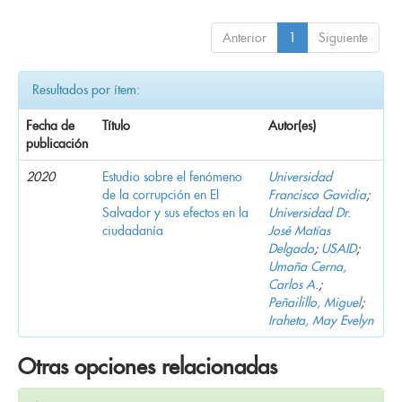
Anterior
1
Siguiente
Resultados por ítem:
Fecha de
Título
Autor(es)
publicación
2020
Estudio sobre el fenómeno
Universidad
de la corrupción en El
Francisco Gavidia
;
Salvador y sus efectos en la
Universidad Dr.
ciudadanía
José Matías
Delgado
;
USAID
;
Umaña Cerna,
Carlos A.
;
Peñailillo, Miguel
;
Iraheta, May Evelyn
Otras opciones relacionadas