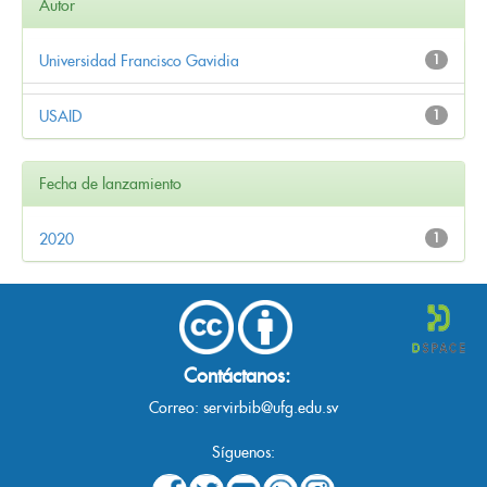
Autor
Universidad Francisco Gavidia
1
USAID
1
Fecha de lanzamiento
2020
1
Contáctanos:
Correo:
servirbib@ufg.edu.sv
Síguenos: