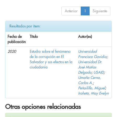
Anterior
1
Siguiente
Resultados por ítem:
Fecha de
Título
Autor(es)
publicación
2020
Estudio sobre el fenómeno
Universidad
de la corrupción en El
Francisco Gavidia
;
Salvador y sus efectos en la
Universidad Dr.
ciudadanía
José Matías
Delgado
;
USAID
;
Umaña Cerna,
Carlos A.
;
Peñailillo, Miguel
;
Iraheta, May Evelyn
Otras opciones relacionadas