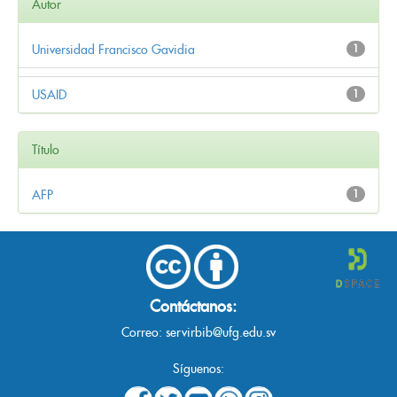
Autor
Universidad Francisco Gavidia
1
USAID
1
Título
AFP
1
Contáctanos:
Correo:
servirbib@ufg.edu.sv
Síguenos: