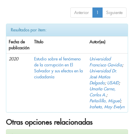
Anterior
1
Siguiente
Resultados por ítem:
Fecha de
Título
Autor(es)
publicación
2020
Estudio sobre el fenómeno
Universidad
de la corrupción en El
Francisco Gavidia
;
Salvador y sus efectos en la
Universidad Dr.
ciudadanía
José Matías
Delgado
;
USAID
;
Umaña Cerna,
Carlos A.
;
Peñailillo, Miguel
;
Iraheta, May Evelyn
Otras opciones relacionadas