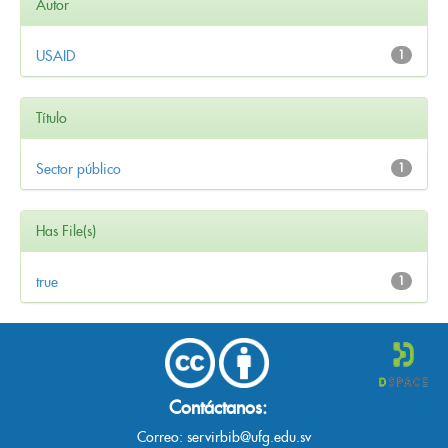
Autor
USAID
1
Título
Sector público
1
Has File(s)
true
1
Contáctanos:
Correo:
servirbib@ufg.edu.sv