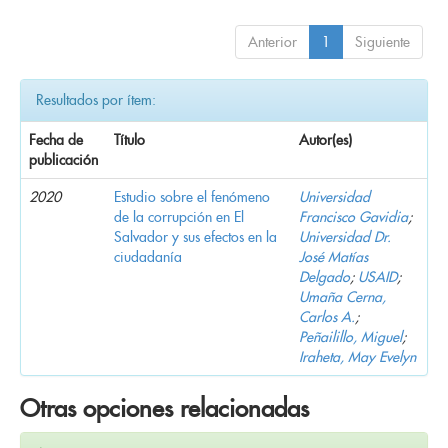
Anterior
1
Siguiente
Resultados por ítem:
Fecha de
Título
Autor(es)
publicación
2020
Estudio sobre el fenómeno
Universidad
de la corrupción en El
Francisco Gavidia
;
Salvador y sus efectos en la
Universidad Dr.
ciudadanía
José Matías
Delgado
;
USAID
;
Umaña Cerna,
Carlos A.
;
Peñailillo, Miguel
;
Iraheta, May Evelyn
Otras opciones relacionadas