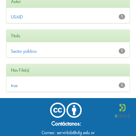
Autor
USAID
1
Título
Sector público
1
Has File(s)
true
1
Contáctanos:
Correo:
servirbib@ufg.edu.sv