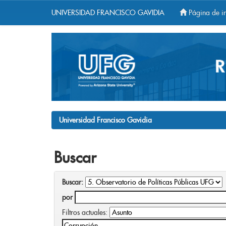
UNIVERSIDAD FRANCISCO GAVIDIA
Página de in
Skip
navigation
Universidad Francisco Gavidia
Buscar
Buscar:
por
Filtros actuales: