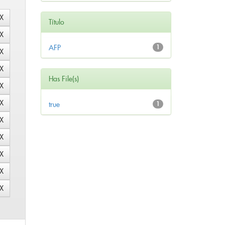
Título
AFP
1
Has File(s)
true
1