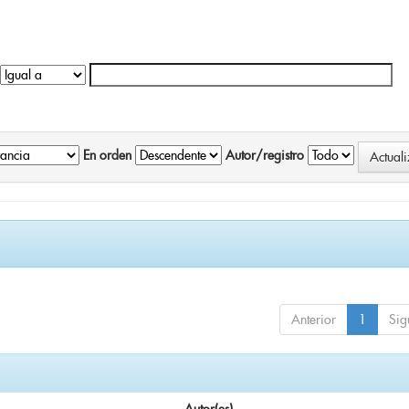
En orden
Autor/registro
Anterior
1
Sig