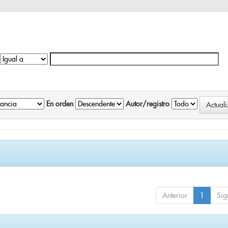
En orden
Autor/registro
Anterior
1
Sig