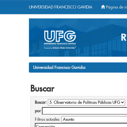
UNIVERSIDAD FRANCISCO GAVIDIA
Página de in
Skip
navigation
Universidad Francisco Gavidia
Buscar
Buscar:
por
Filtros actuales: