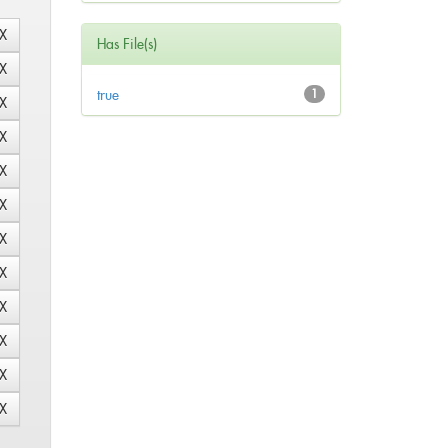
Has File(s)
true
1