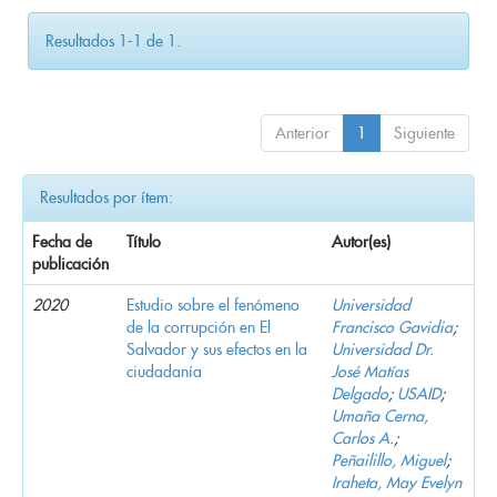
Resultados 1-1 de 1.
Anterior
1
Siguiente
Resultados por ítem:
Fecha de
Título
Autor(es)
publicación
2020
Estudio sobre el fenómeno
Universidad
de la corrupción en El
Francisco Gavidia
;
Salvador y sus efectos en la
Universidad Dr.
ciudadanía
José Matías
Delgado
;
USAID
;
Umaña Cerna,
Carlos A.
;
Peñailillo, Miguel
;
Iraheta, May Evelyn