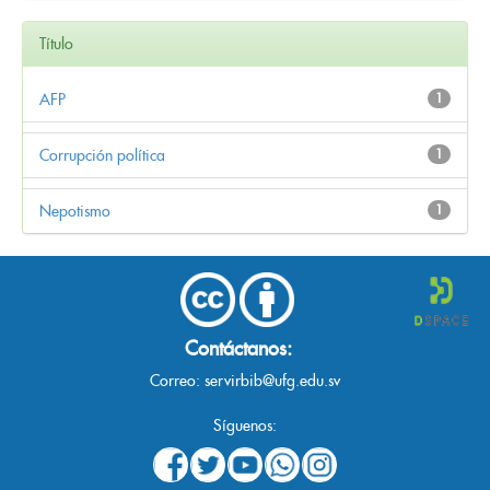
Título
AFP
1
Corrupción política
1
Nepotismo
1
Contáctanos:
Correo:
servirbib@ufg.edu.sv
Síguenos: