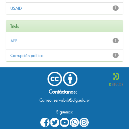
USAID
1
Título
AFP
1
Corrupción política
1
Contáctanos:
Correo:
servirbib@ufg.edu.sv
Síguenos: