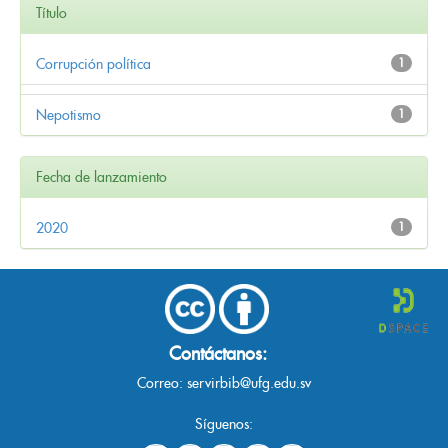
Título
Corrupción política
1
Nepotismo
1
Fecha de lanzamiento
2020
1
Contáctanos:
Correo:
servirbib@ufg.edu.sv
Síguenos: