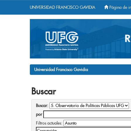
UNIVERSIDAD FRANCISCO GAVIDIA
Página de in
Skip
navigation
Universidad Francisco Gavidia
Buscar
Buscar:
por
Filtros actuales: