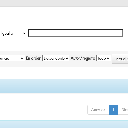
En orden
Autor/registro
Anterior
1
Sig