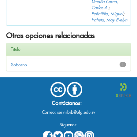
Umaña Cerna,
Carlos A.
;
Peñailillo, Miguel
;
Iraheta, May Evelyn
Otras opciones relacionadas
Título
Soborno
1
Contáctanos:
Correo:
servirbib@ufg.edu.sv
Síguenos: