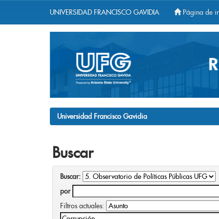
UNIVERSIDAD FRANCISCO GAVIDIA
Página de in
Skip
navigation
Universidad Francisco Gavidia
Buscar
Buscar:
por
Filtros actuales: