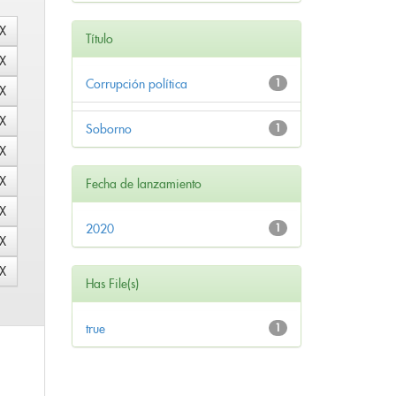
Título
Corrupción política
1
Soborno
1
Fecha de lanzamiento
2020
1
Has File(s)
true
1