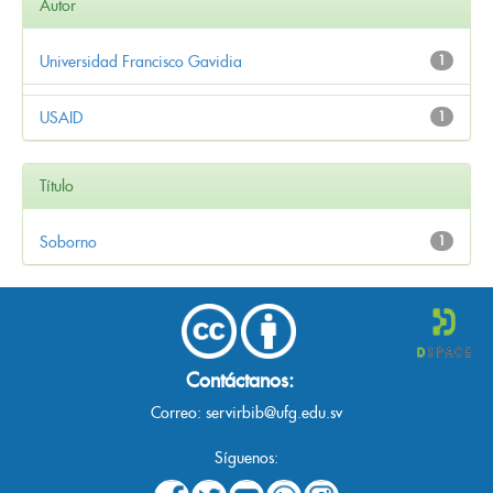
Autor
Universidad Francisco Gavidia
1
USAID
1
Título
Soborno
1
Contáctanos:
Correo:
servirbib@ufg.edu.sv
Síguenos: