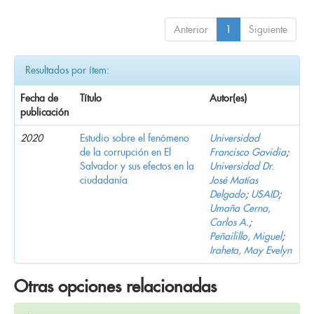
Anterior
1
Siguiente
Resultados por ítem:
Fecha de
Título
Autor(es)
publicación
2020
Estudio sobre el fenómeno
Universidad
de la corrupción en El
Francisco Gavidia
;
Salvador y sus efectos en la
Universidad Dr.
ciudadanía
José Matías
Delgado
;
USAID
;
Umaña Cerna,
Carlos A.
;
Peñailillo, Miguel
;
Iraheta, May Evelyn
Otras opciones relacionadas